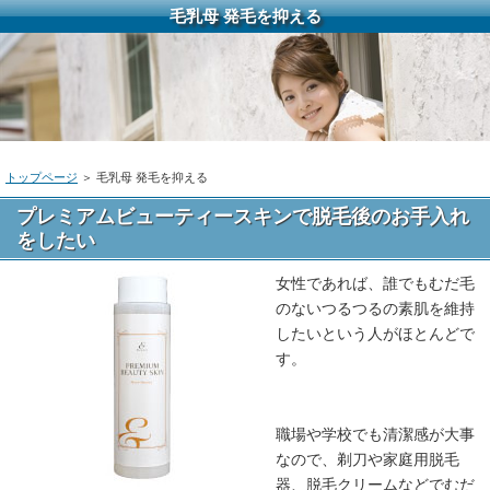
毛乳母 発毛を抑える
トップページ
＞ 毛乳母 発毛を抑える
プレミアムビューティースキンで脱毛後のお手入れ
をしたい
女性であれば、誰でもむだ毛
のないつるつるの素肌を維持
したいという人がほとんどで
す。
職場や学校でも清潔感が大事
なので、剃刀や家庭用脱毛
器、脱毛クリームなどでむだ